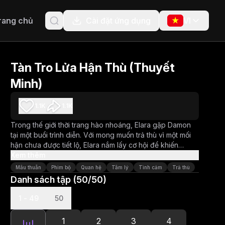
rang chủ
Cài đặt ứng dụng
VI
Tàn Tro Lửa Hận Thù (Thuyết
Minh)
1.1K
1.1K
Trong thế giới thời trang hào nhoáng, Elara gặp Damon
tại một buổi trình diễn. Với mong muốn trả thù vì một mối
hận chưa được tiết lộ, Elara nắm lấy cơ hội để khiến
Damon phải trả giá. Tuy nhiên, khi cô đi sâu hơn vào thế
Xem thêm
giới của Damon, cô khám phá ra những khía cạnh bất
Mâu thuẫn
Phim bộ
Quan hệ
Tâm lý
Tình cảm
Trả thù
ngờ trong tính cách anh, khiến cô phải đặt câu hỏi về
Danh sách tập (50/50)
động cơ của mình.
1 - 49
50
1
2
3
4